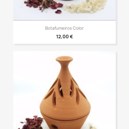
Vista rápida

Botafumeiros Color
12,00 €