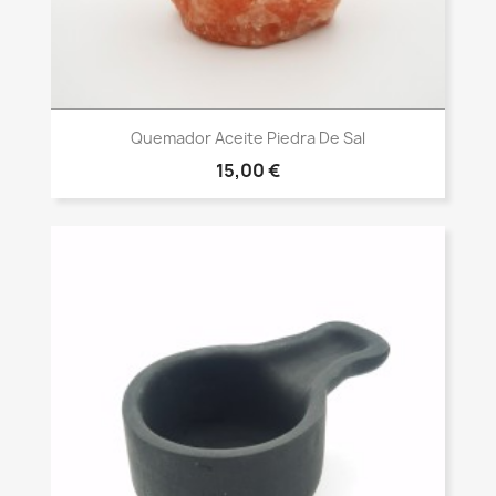
Vista rápida

Quemador Aceite Piedra De Sal
15,00 €