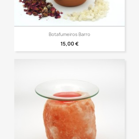
Vista rápida

Botafumeiros Barro
15,00 €