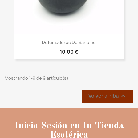
Vista rápida

Defumadores De Sahumo
10,00 €
Mostrando 1-9 de 9 artículo(s)
Volver arriba

Inicia Sesión en tu Tienda
Esotérica