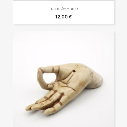
Vista rápida

Torre De Humo
12,00 €