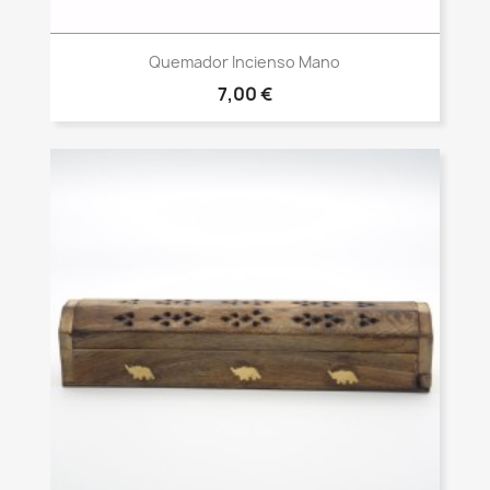
Vista rápida

Quemador Incienso Mano
7,00 €