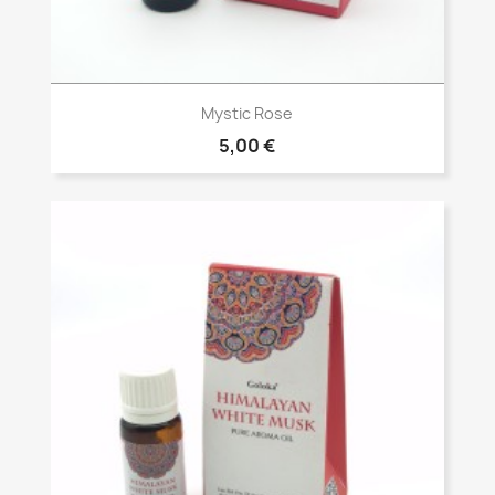
Vista rápida

Mystic Rose
5,00 €