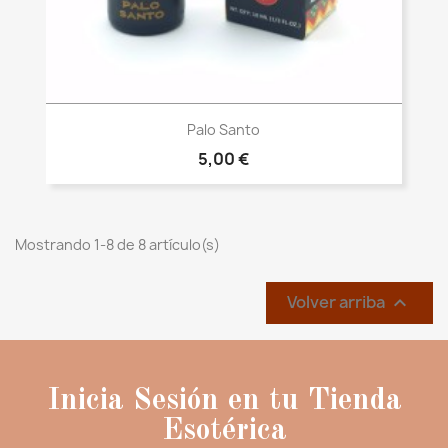
Vista rápida

Palo Santo
5,00 €
Mostrando 1-8 de 8 artículo(s)
Volver arriba

Inicia Sesión en tu Tienda
Esotérica