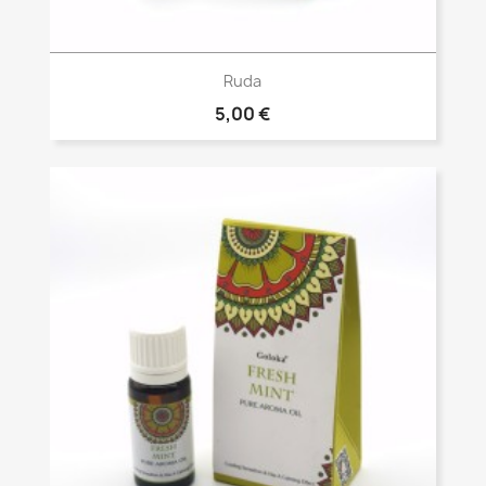
Vista rápida

Ruda
5,00 €