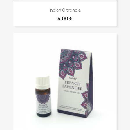
Vista rápida

Indian Citronela
5,00 €