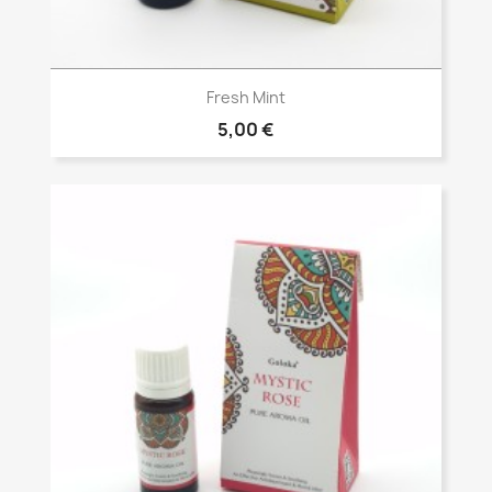
Vista rápida

Fresh Mint
5,00 €