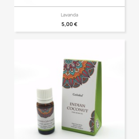
Vista rápida

Lavanda
5,00 €