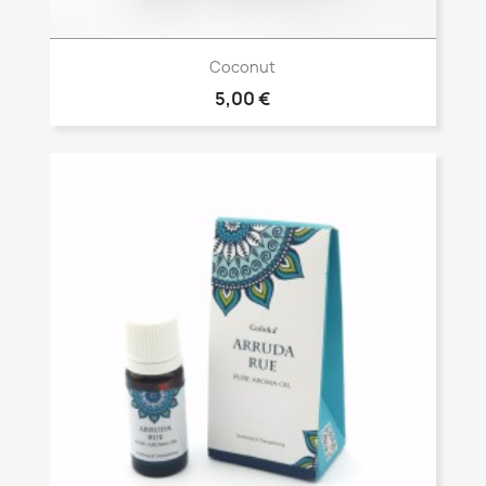
Vista rápida

Coconut
5,00 €