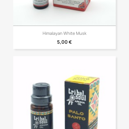
Vista rápida

Himalayan White Musk
5,00 €